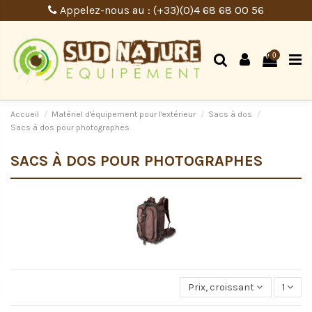
Appelez-nous au : (+33)(0)4 68 68 00 56
0
Accueil
Matériel d'équipement pour l'extérieur
Sacs à dos
Sacs à dos pour photographes
SACS À DOS POUR PHOTOGRAPHES
Prix, croissant
1