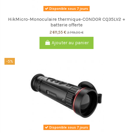
Disponible sous 7 jours
HikMicro-Monoculaire thermique-CONDOR CQ35LV2 +
batterie offerte
2 611,55 €
2 749,00 €
Ajouter au panier
-5%
Disponible sous 7 jours