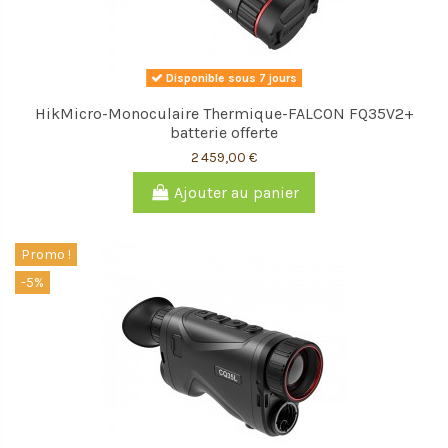
Disponible sous 7 jours
HikMicro-Monoculaire Thermique-FALCON FQ35V2+
batterie offerte
2 459,00 €
Ajouter au panier
Promo !
-5%