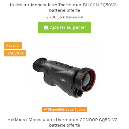
HikMicro-Monoculaire Thermique-FALCON FQ50V2+
batterie offerte
2 706,55 €
2 849,00 €
Ajouter au panier
Promo !
-250,00 €
Disponible sous 7 jours
HikMicro-Monoculaire thermique-CONDOR CQ50LV2 +
batterie offerte