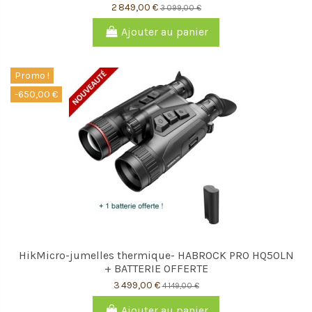
2 849,00 €
3 099,00 €
Ajouter au panier
Promo !
-650,00 €
HikMicro-jumelles thermique- HABROCK PRO HQ50LN
+ BATTERIE OFFERTE
3 499,00 €
4 149,00 €
Ajouter au panier