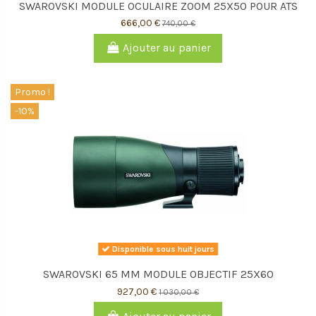
SWAROVSKI MODULE OCULAIRE ZOOM 25X50 POUR ATS
666,00 €
740,00 €
Ajouter au panier
Promo !
-10%
Disponible sous huit jours
SWAROVSKI 65 MM MODULE OBJECTIF 25X60
927,00 €
1 030,00 €