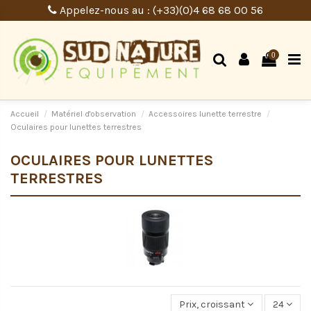
Appelez-nous au : (+33)(0)4 68 68 00 56
0
Accueil
Matériel d'observation
Accessoires lunette terrestre
Oculaires pour lunettes terrestres
OCULAIRES POUR LUNETTES
TERRESTRES
Prix, croissant
24