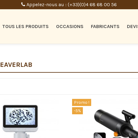
Appelez-nous au : (+33)(0)4 68 68 00 56
TOUS LES PRODUITS
OCCASIONS
FABRICANTS
DEVI
BEAVERLAB
Promo !
-5%