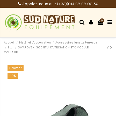
Appelez-nous au : (+33)(0)4 68 68 00 56
0
Accueil
Matériel d'observation
Accessoires lunette terrestre
Étui
SWAROVSKI SOC ETUI D'UTILISATION BTX MODULE
OCULAIRE
Promo !
-10%